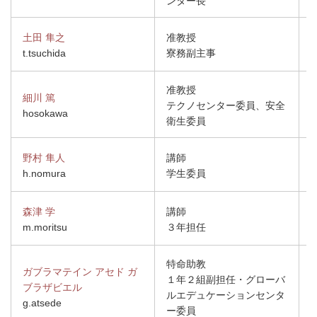
ンター長
土田 隼之
准教授
t.tsuchida
寮務副主事
准教授
細川 篤
テクノセンター委員、安全
hosokawa
衛生委員
野村 隼人
講師
h.nomura
学生委員
森津 学
講師
m.moritsu
３年担任
特命助教
ガブラマテイン アセド ガ
１年２組副担任・グローバ
ブラザビエル
ルエデュケーションセンタ
g.atsede
ー委員