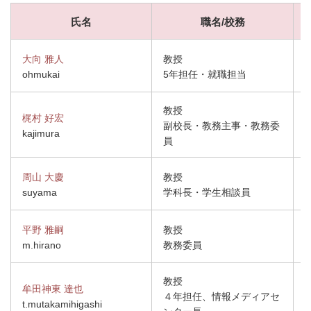
氏名
職名/校務
大向 雅人
教授
ohmukai
5年担任・就職担当
教授
梶村 好宏
副校長・教務主事・教務委
kajimura
員
周山 大慶
教授
suyama
学科長・学生相談員
平野 雅嗣
教授
m.hirano
教務委員
教授
牟田神東 達也
４年担任、情報メディアセ
t.mutakamihigashi