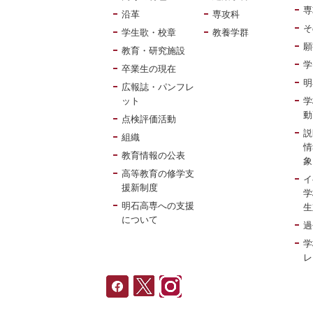
専
沿革
専攻科
そ
学生歌・校章
教養学群
願
教育・研究施設
学
卒業生の現在
明
広報誌・パンフレ
ット
学
点検評価活動
説
組織
情
教育情報の公表
象
高等教育の修学支
イ
援新制度
学
明石高専への支援
生
について
過
学
レ