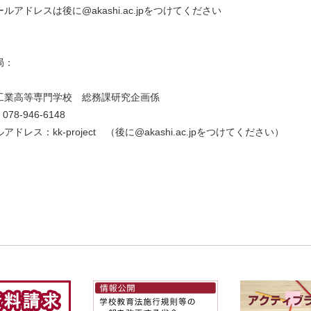
ルアドレスは後に@akashi.ac.jpをつけてください
局：
工業高等専門学校 総務課研究企画係
078-946-6148
アドレス：kk-project （後に@akashi.ac.jpをつけてください）