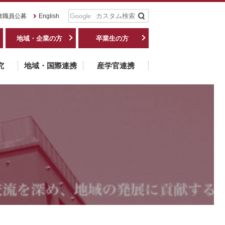
教職員公募
English
地域・企業の方
卒業生の方
究
地域・国際連携
産学官連携