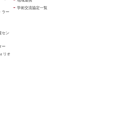
地域連携
学術交流協定一覧
・ラー
援セン
ター
ォリオ