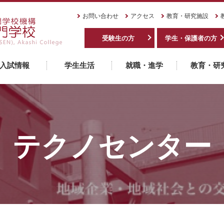
お問い合わせ
アクセス
教育・研究施設
受験生の方
学生・保護者の方
入試情報
学生生活
就職・進学
教育・研
テクノセンター