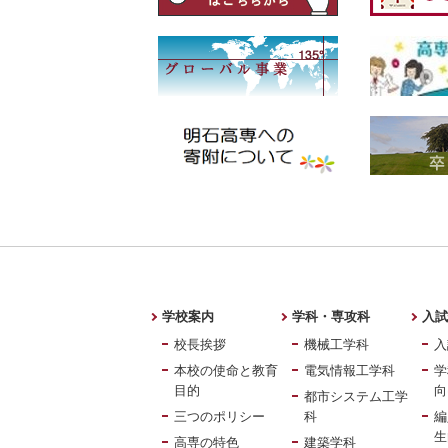
学校案内
学科・専攻科
入試
校長挨拶
機械工学科
入
本校の使命と教育
電気情報工学科
学
目的
向
都市システム工学
三つのポリシー
科
編
生
高専の特色
建築学科