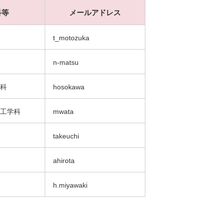
科等
メールアドレス
t_motozuka
n-matsu
科
hosokawa
工学科
mwata
takeuchi
ahirota
h.miyawaki