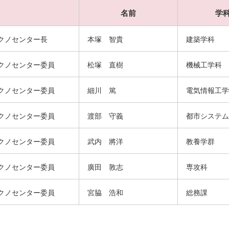
名前
学
クノセンター長
本塚 智貴
建築学科
クノセンター委員
松塚 直樹
機械工学科
クノセンター委員
細川 篤
電気情報工学
クノセンター委員
渡部 守義
都市システム
クノセンター委員
武内 將洋
教養学群
クノセンター委員
廣田 敦志
専攻科
クノセンター委員
宮脇 浩和
総務課