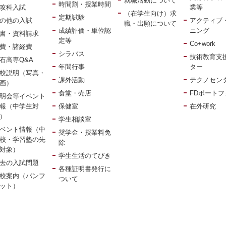
就職活動について
時間割・授業時間
攻科入試
業等
（在学生向け）求
定期試験
の他の入試
アクティブ
職・出願について
成績評価・単位認
ニング
書・資料請求
定等
Co+work
費・諸経費
シラバス
技術教育支
石高専Q&A
年間行事
ター
校説明（写真・
課外活動
テクノセン
動画）
食堂・売店
FDポートフ
明会等イベント
報（中学生対
保健室
在外研究
）
学生相談室
ベント情報（中
奨学金・授業料免
校・学習塾の先
除
対象）
学生生活のてびき
去の入試問題
各種証明書発行に
校案内（パンフ
ついて
ット）