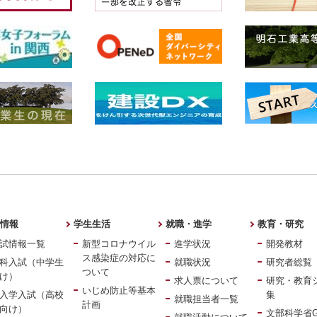
情報
学生生活
就職・進学
教育・研究
試情報一覧
新型コロナウイル
進学状況
開発教材
ス感染症の対応に
科入試（中学生
就職状況
研究者総覧
ついて
け）
求人票について
研究・教育
いじめ防止等基本
入学入試（高校
集
就職担当者一覧
計画
向け）
文部科学省